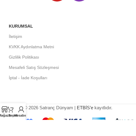
KURUMSAL
İletişim
KVKK Aydınlatma Metni
Gizlilik Politikası
Mesafeli Satış Sözleşmesi
İptal - İade Koşulları
© 2026 Satranç Dünyam |
ETBİS’e
kayıtlıdır.
Mağaza
Sepet
Hesabım