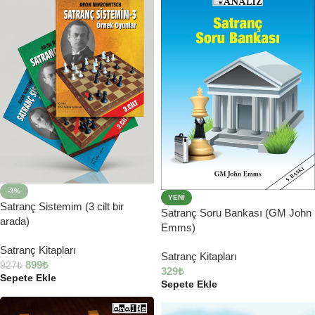
-3%
YENI
Satranç Sistemim (3 cilt bir
Satranç Soru Bankası (GM John
arada)
Emms)
Satranç Kitapları
Satranç Kitapları
899
₺
927
₺
329
₺
Sepete Ekle
Sepete Ekle