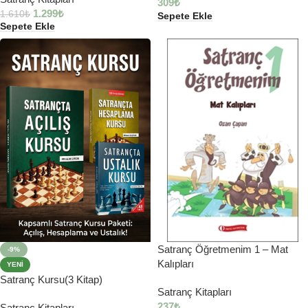
309
₺
1.299
₺
1.610
₺
Sepete Ekle
Sepete Ekle
Satranç Öğretmenim 1 – Mat
-9%
Kalıpları
YENI
Satranç Kursu(3 Kitap)
Satranç Kitapları
237
₺
Satranç Kitapları