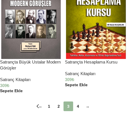
Satrançta Büyük Ustalar Modern
Satrançta Hesaplama Kursu
Görüşler
Satranç Kitapları
Satranç Kitapları
309
₺
Sepete Ekle
309
₺
Sepete Ekle
←
1
2
3
4
→