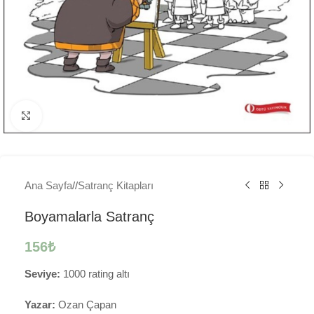
Büyütmek için tıklayın
Ana Sayfa
/
Satranç Kitapları
Boyamalarla Satranç
156
₺
Seviye:
1000 rating altı
Yazar:
Ozan Çapan