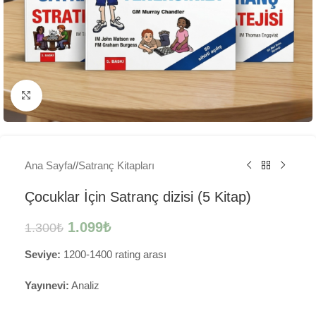
Büyütmek için tıklayın
Ana Sayfa
/
Satranç Kitapları
Çocuklar İçin Satranç dizisi (5 Kitap)
1.099
₺
1.300
₺
Seviye:
1200-1400 rating arası
Yayınevi:
Analiz