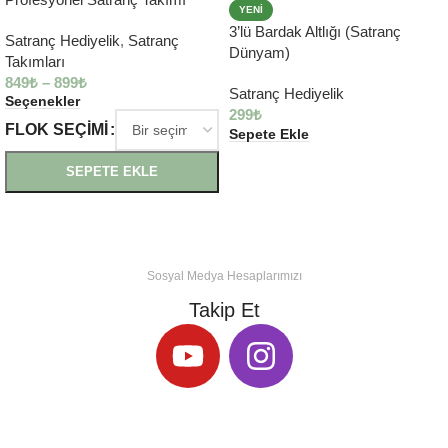
YENI
3’lü Bardak Altlığı (Satranç
Satranç Hediyelik
,
Satranç
Dünyam)
Takımları
849
₺
–
899
₺
Satranç Hediyelik
Seçenekler
299
₺
FLOK SEÇIMI
Sepete Ekle
SEPETE EKLE
Sosyal Medya Hesaplarımızı
Takip Et