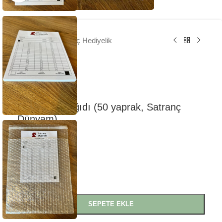
Ana Sayfa
/
Satranç Hediyelik
Notasyon Kağıdı (50 yaprak, Satranç
Dünyam)
99
₺
Stokta
-
+
SEPETE EKLE