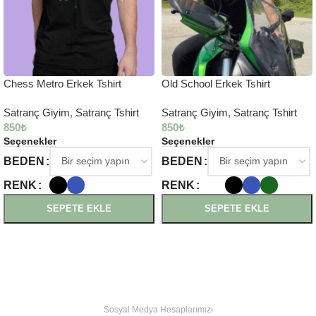
Chess Metro Erkek Tshirt
Old School Erkek Tshirt
Satranç Giyim
,
Satranç Tshirt
Satranç Giyim
,
Satranç Tshirt
850
₺
850
₺
Seçenekler
Seçenekler
BEDEN
BEDEN
RENK
RENK
SEPETE EKLE
SEPETE EKLE
Sosyal Medya Hesaplarımızı