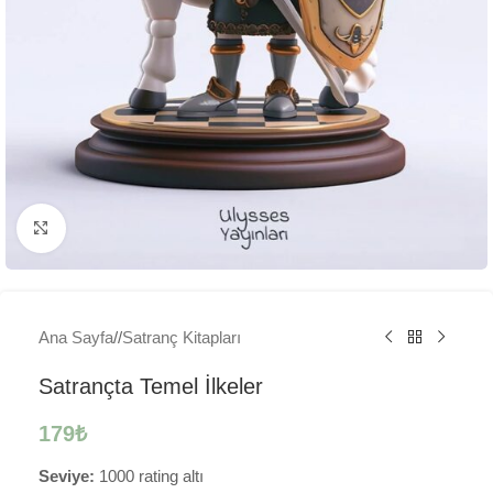
Büyütmek için tıklayın
Ana Sayfa
/
Satranç Kitapları
Satrançta Temel İlkeler
179
₺
Seviye:
1000 rating altı