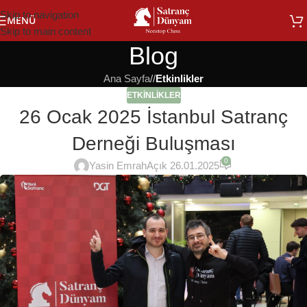
Skip to navigation
MENÜ
Skip to main content
Blog
Ana Sayfa
/
Etkinlikler
ETKINLIKLER
26 Ocak 2025 İstanbul Satranç
Derneği Buluşması
0
Yasin Emrah
Açık 26.01.2025