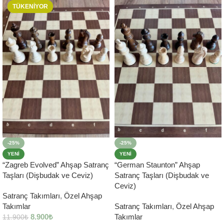
TÜKENİYOR
-25%
-25%
YENI
YENI
“Zagreb Evolved” Ahşap Satranç
“German Staunton” Ahşap
Taşları (Dişbudak ve Ceviz)
Satranç Taşları (Dişbudak ve
Ceviz)
Satranç Takımları
,
Özel Ahşap
Takımlar
Satranç Takımları
,
Özel Ahşap
8.900
₺
Takımlar
11.900
₺