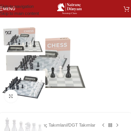
Skip to navigation
MENÜ
Skip to main content
Büyütmek için tıklayın
Ana Sayfa
/
Satranç Takımları
/
DGT Takımlar