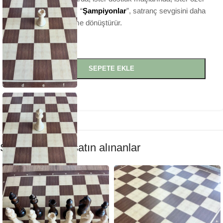
bir hediye olarak… “
Şampiyonlar
”, satranç sevgisini daha
prestijli bir deneyime dönüştürür.
Stokta
SEPETE EKLE
Paylaş:
Sıklıkla birlikte satın alınanlar