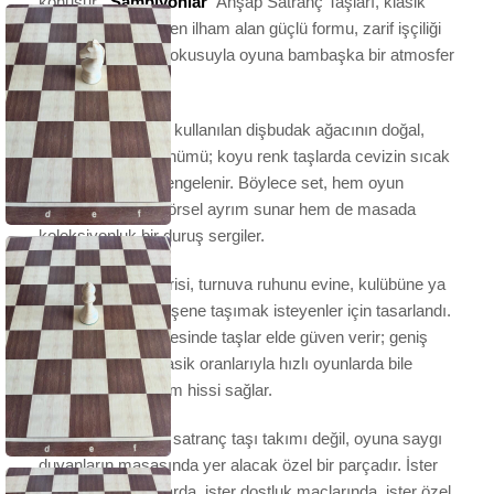
konuşur. “
Şampiyonlar
” Ahşap Satranç Taşları, klasik
Staunton çizgisinden ilham alan güçlü formu, zarif işçiliği
ve seçkin ahşap dokusuyla oyuna bambaşka bir atmosfer
kazandırır.
Açık renk taşlarda kullanılan dişbudak ağacının doğal,
sade ve zarif görünümü; koyu renk taşlarda cevizin sıcak
ve tok tonlarıyla dengelenir. Böylece set, hem oyun
sırasında net bir görsel ayrım sunar hem de masada
koleksiyonluk bir duruş sergiler.
“
Şampiyonlar
” serisi, turnuva ruhunu evine, kulübüne ya
da özel satranç köşene taşımak isteyenler için tasarlandı.
Dengeli formu sayesinde taşlar elde güven verir; geniş
taban yapısı ve klasik oranlarıyla hızlı oyunlarda bile
konforlu bir kullanım hissi sağlar.
Bu set; sadece bir satranç taşı takımı değil, oyuna saygı
duyanların masasında yer alacak özel bir parçadır. İster
keyifli antrenmanlarda, ister dostluk maçlarında, ister özel