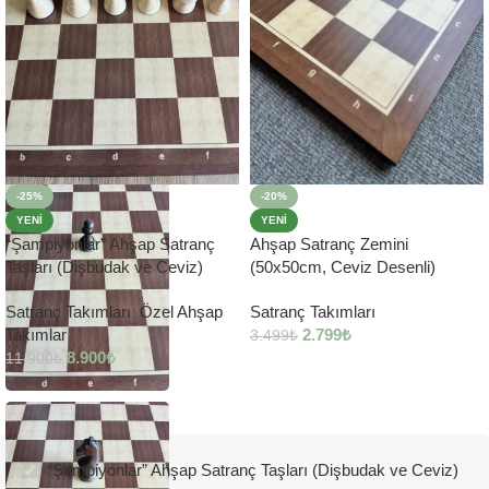
-20%
-25%
YENI
YENI
Ahşap Satranç Zemini
“Şampiyonlar” Ahşap Satranç
(50x50cm, Ceviz Desenli)
Taşları (Dişbudak ve Ceviz)
Satranç Takımları
Satranç Takımları
,
Özel Ahşap
2.799
₺
Takımlar
3.499
₺
8.900
₺
11.900
₺
“Şampiyonlar” Ahşap Satranç Taşları (Dişbudak ve Ceviz)