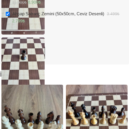
8.900
₺
11.900
₺
Ahşap Satranç Zemini (50x50cm, Ceviz Desenli)
3.499
₺
2.799
₺
11.699
₺
15.399
₺
2 öğeleri için
SEPETE EKLE
İlgili ürünler