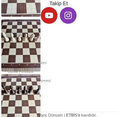
Takip Et
KURUMSAL
İletişim
KVKK Aydınlatma Metni
Gizlilik Politikası
Mesafeli Satış Sözleşmesi
İptal - İade Koşulları
© 2026 Satranç Dünyam |
ETBİS’e
kayıtlıdır.