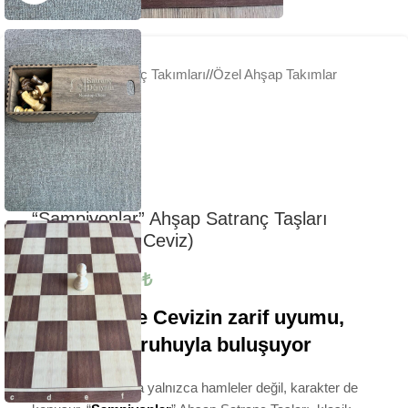
Ana Sayfa
/
Satranç Takımları
/
Özel Ahşap Takımlar
“Şampiyonlar” Ahşap Satranç Taşları
(Dişbudak ve Ceviz)
8.900
₺
11.900
₺
Dişbudak ve Cevizin zarif uyumu,
şampiyona ruhuyla buluşuyor
Satranç tahtasında yalnızca hamleler değil, karakter de