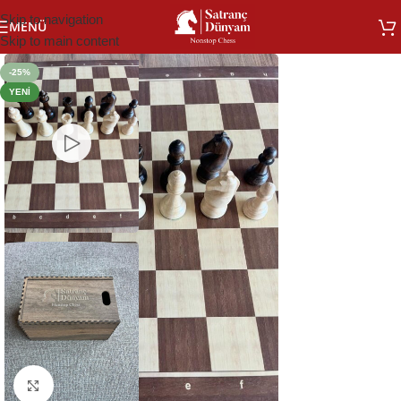
Skip to navigation
MENÜ
Skip to main content
-25%
YENI
Büyütmek için tıklayın