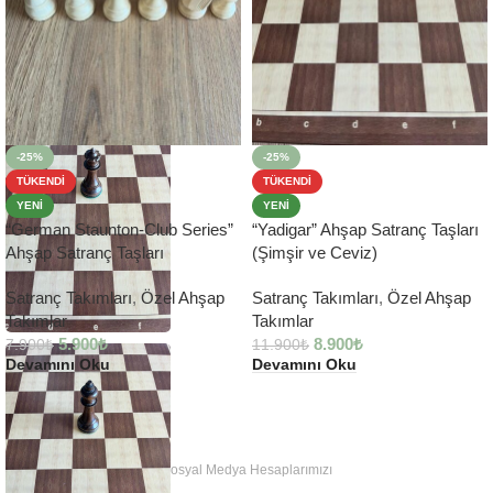
-25%
-25%
TÜKENDI
TÜKENDI
YENI
YENI
“German Staunton-Club Series”
“Yadigar” Ahşap Satranç Taşları
Ahşap Satranç Taşları
(Şimşir ve Ceviz)
Satranç Takımları
,
Özel Ahşap
Satranç Takımları
,
Özel Ahşap
Takımlar
Takımlar
5.900
₺
8.900
₺
7.900
₺
11.900
₺
Devamını Oku
Devamını Oku
Sosyal Medya Hesaplarımızı